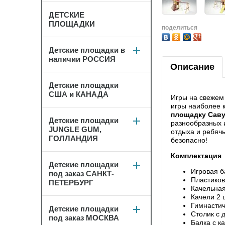
ДЕТСКИЕ
ПЛОЩАДКИ
поделиться
Детские площадки в
наличии РОССИЯ
Описание
Детские площадки
США и КАНАДА
Игры на свежем
игры наиболее 
площадку Саву
Детские площадки
разнообразных и
JUNGLE GUM,
отдыха и ребячь
ГОЛЛАНДИЯ
безопасно!
Комплектация
Детские площадки
Игровая 
под заказ САНКТ-
Пластиков
ПЕТЕРБУРГ
Качельная
Качели 2 
Гимнастич
Детские площадки
Столик с 
под заказ МОСКВА
Балка с к