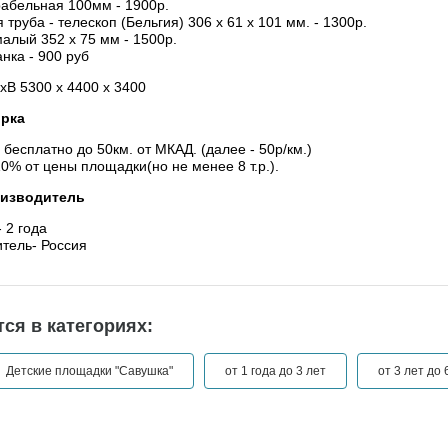
абельная 100мм - 1900р.
труба - телескоп (Бельгия) 306 х 61 х 101 мм. - 1300р.
алый 352 х 75 мм - 1500р.
анка - 900 руб
хВ 5300 х 4400 х 3400
орка
 бесплатно до 50км. от МКАД. (далее - 50р/км.)
10% от цены площадки(но не менее 8 т.р.).
оизводитель
 2 года
тель- Россия
ся в категориях:
Детские площадки "Савушка"
от 1 года до 3 лет
от 3 лет до 