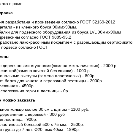
алка в раме
краска
ия разработана и произведена согласно ГОСТ 52169-2012
етали - из клееного бруса 90ммх90мм.
алки для подвесного оборудования из бруса LVL 90ммх90мм
древесины согласно ГОСТ 9885-95.2
работано лакокрасочным покрытием с разрешающим сертификатом
 подвеса согласно ГОСТ
мены
с деревянными ступенями(замена металлических) - 2000 р.
 спинкой(замена качелей без спинки) - 1000 р.
нальные выступы (замена пластиковых) - 800р
я балка для каната и веревочной лестницы - 2000р.
евянная - 4500р.
сположения горки и лестницы - 0р.
 можно заказать
ьное кольцо малое 30 см с щитом - 1100 руб.
деревянная с веревкой - 300 руб
я лестница - 900р.
ластиковый большой 500 х 75 мм. - 2500р.
я груша до 7 лет: Ø20, выс:40см - 1990р.