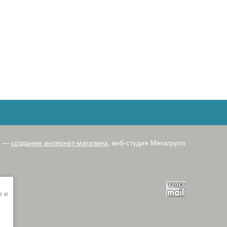
ru —
создание интернет-магазина
, веб-студия Мегагрупп
e и