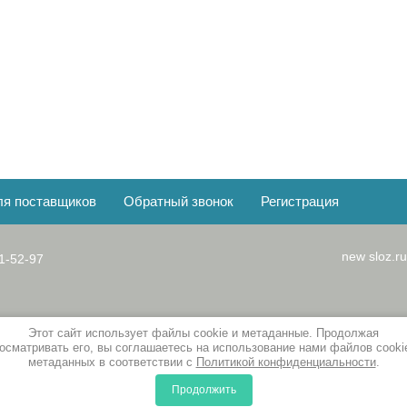
ля поставщиков
Обратный звонок
Регистрация
new
sloz.
1-52-97
Этот сайт использует файлы cookie и метаданные. Продолжая
осматривать его, вы соглашаетесь на использование нами файлов cooki
метаданных в соответствии с
Политикой конфиденциальности
.
Продолжить