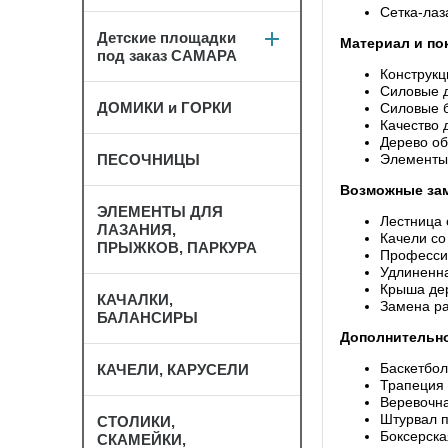
Сетка-лаз
Детские площадки
Материал и по
под заказ САМАРА
Конструкц
Силовые д
ДОМИКИ и ГОРКИ
Силовые б
Качество 
Дерево об
Элементы
ПЕСОЧНИЦЫ
Возможные за
ЭЛЕМЕНТЫ ДЛЯ
Лестница 
ЛАЗАНИЯ,
Качели со
ПРЫЖКОВ, ПАРКУРА
Профессио
Удлиненна
Крыша дер
КАЧАЛКИ,
Замена ра
БАЛАНСИРЫ
Дополнительно
Баскетбол
КАЧЕЛИ, КАРУСЕЛИ
Трапеция 
Веревочна
Штурвал п
СТОЛИКИ,
Боксерска
СКАМЕЙКИ,