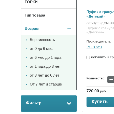
ГОРКИ
Пуфик с грану
Тип товара
«Детский»
Артикул:
ЗДММ044
Пуфик с гранул
Возраст
«Детский»
Беременность
Производитель:
РОССИЯ
от 0 до 6 мес
Добавить к с
от 6 мес до 1 года
от 1 года до 3 лет
от 3 лет до 6 лет
−
Количество:
От 7 лет и старше
720.00
руб.
Купить
Фильтр