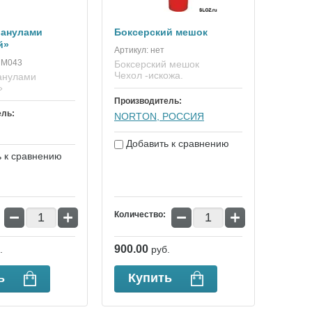
ранулами
Боксерский мешок
й»
Артикул:
нет
М043
Боксерский мешок
Чехол -искожа.
анулами
»
Производитель:
ель:
NORTON, РОССИЯ
Добавить к сравнению
 к сравнению
−
+
−
+
Количество:
900.00
.
руб.
ь
Купить