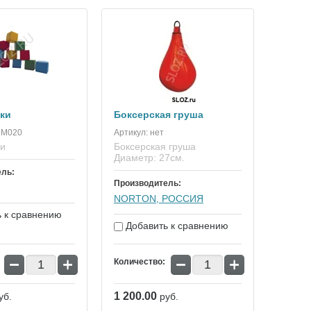
ки
Боксерская груша
М020
Артикул:
нет
ки
Боксерская груша
Диаметр: 27см.
ель:
Производитель:
NORTON, РОССИЯ
 к сравнению
Добавить к сравнению
−
+
−
+
Количество:
1 200.00
уб.
руб.