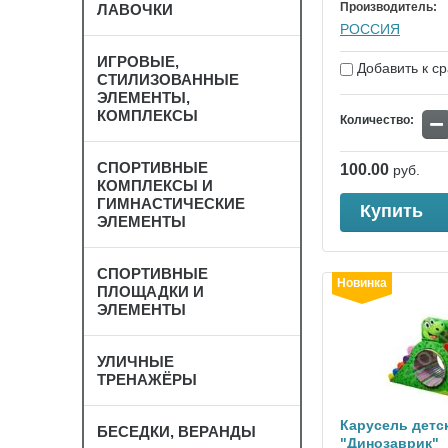
Производитель:
ЛАВОЧКИ
РОССИЯ
ИГРОВЫЕ,
Добавить к с
СТИЛИЗОВАННЫЕ
ЭЛЕМЕНТЫ,
КОМПЛЕКСЫ
−
Количество:
СПОРТИВНЫЕ
100.00
руб.
КОМПЛЕКСЫ И
ГИМНАСТИЧЕСКИЕ
Купить
ЭЛЕМЕНТЫ
СПОРТИВНЫЕ
Новинка
ПЛОЩАДКИ И
ЭЛЕМЕНТЫ
УЛИЧНЫЕ
ТРЕНАЖЁРЫ
Карусель детс
БЕСЕДКИ, ВЕРАНДЫ
"Динозаврик"