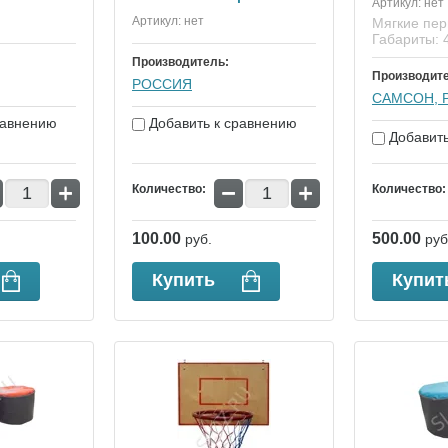
Артикул:
нет
Артикул:
нет
Мягкие пе
Габариты: 
Производитель:
Производит
РОССИЯ
САМСОН, 
равнению
Добавить к сравнению
Добавить
+
−
+
Количество:
Количество:
100.00
500.00
руб.
руб
Купить
Купит