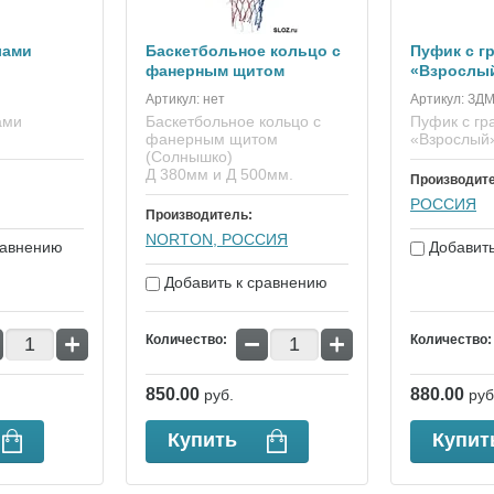
лами
Баскетбольное кольцо с
Пуфик с г
фанерным щитом
«Взрослы
Артикул:
нет
Артикул:
ЗДМ
ами
Баскетбольное кольцо с
Пуфик с гр
фанерным щитом
«Взрослый
(Солнышко)
Д 380мм и Д 500мм.
Производит
РОССИЯ
Производитель:
NORTON, РОССИЯ
равнению
Добавить
Добавить к сравнению
+
−
+
Количество:
Количество:
850.00
880.00
руб.
руб
Купить
Купит