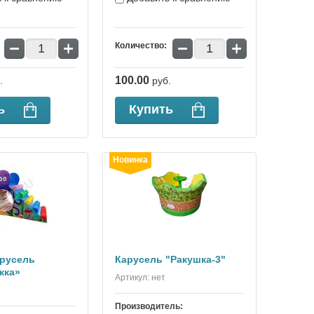
−
+
−
+
Количество:
100.00
.
руб.
ь
Купить
Новинка
арусель
Карусель "Ракушка-3"
жка»
Артикул:
нет
Производитель: