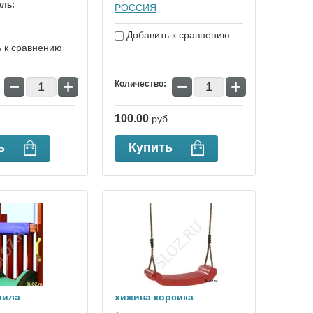
ель:
РОССИЯ
Добавить к сравнению
 к сравнению
−
+
−
+
Количество:
100.00
.
руб.
ь
Купить
рила
хижина корсика