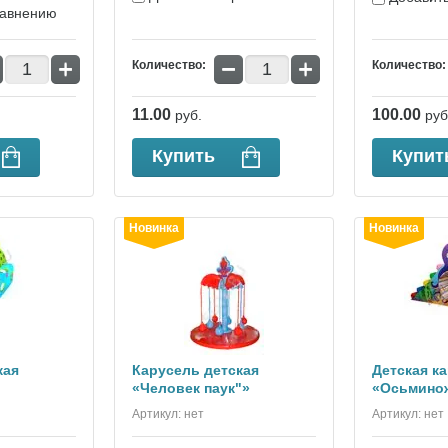
равнению
+
−
+
Количество:
Количество:
11.00
100.00
руб.
руб
Купить
Купит
Новинка
Новинка
кая
Карусель детская
Детская к
«Человек паук"»
«Осьмино
Артикул:
нет
Артикул:
нет