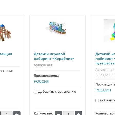
танция
Детский игровой
Детский и
лабиринт «Кораблик»
лабиринт 
путешеств
Артикул:
нет
Артикул:
нет
равнению
3,5*3,5*2,3
Производитель:
РОССИЯ
Производит
РОССИЯ
Добавить к сравнению
Добавить
+
−
+
Количество:
Количество: