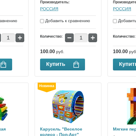
Производитель:
Производит
РОССИЯ
РОССИЯ
равнению
Добавить к сравнению
Добавить
+
−
+
Количество:
Количество:
100.00
100.00
руб.
руб
Купить
Купит
Новинка
кая
Карусель "Веселое
Мягкие пе
колесо - Поп-Арт"