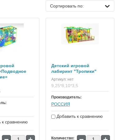
Сортировать по:
гровой
Детский игровой
«Подводное
лабиринт "Тропики"
ие»
Артикул:
нет
9,25*8,10*3,5
5
Производитель:
ель:
РОССИЯ
Добавить к сравнению
 к сравнению
−
+
−
+
Количество: