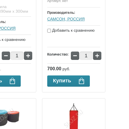
Артикул:
нет
рила
490мм х 300мм
Производитель:
САМСОН, РОССИЯ
ель:
РОССИЯ
Добавить к сравнению
 к сравнению
−
+
−
+
Количество:
700.00
.
руб.
ь
Купить