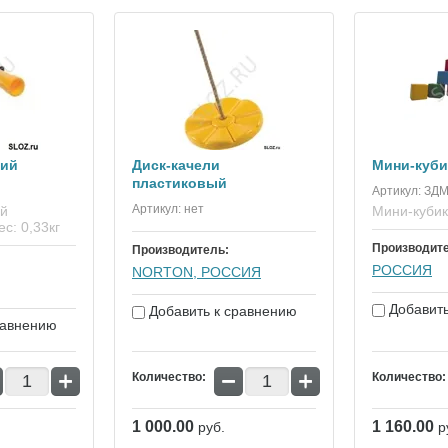
кий
Диск-качели
Мини-куби
пластиковый
Артикул:
ЗДМ
Артикул:
нет
ий
Мини-куби
с: 0,33кг
Производит
Производитель:
РОССИЯ
NORTON, РОССИЯ
Добавить
Добавить к сравнению
равнению
+
−
+
Количество:
Количество:
1 000.00
1 160.00
руб.
р