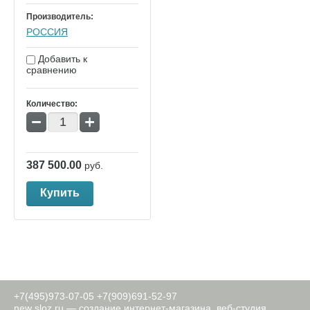
Производитель:
РОССИЯ
Добавить к
сравнению
Количество:
−
+
387 500.00
руб.
Купить
+7(495)973-07-05
+7(909)691-52-97
new
sloz.ru —
создание интернет-магазина
, веб-студия