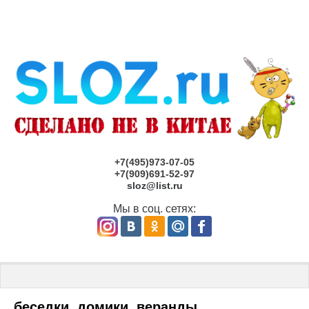
+7(495)973-07-05
+7(909)691-52-97
sloz@list.ru
Мы в соц. сетях:
Главная
 \ 
Детские площадки под заказ САНКТ-ПЕТЕРБУРГ
 \ бе
беседки, домики, веранды