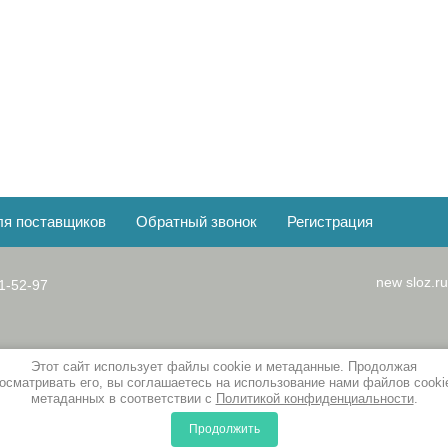
ля поставщиков
Обратный звонок
Регистрация
new
sloz.
1-52-97
Этот сайт использует файлы cookie и метаданные. Продолжая
осматривать его, вы соглашаетесь на использование нами файлов cooki
метаданных в соответствии с
Политикой конфиденциальности
.
Продолжить