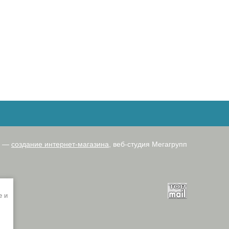
ru —
создание интернет-магазина
, веб-студия Мегагрупп
e и