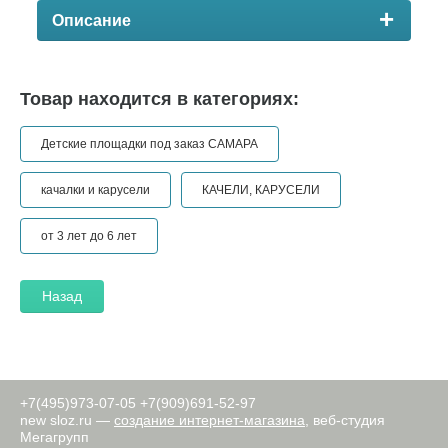
Описание
Товар находится в категориях:
Детские площадки под заказ САМАРА
качалки и карусели
КАЧЕЛИ, КАРУСЕЛИ
от 3 лет до 6 лет
Назад
+7(495)973-07-05
+7(909)691-52-97
new
sloz.ru —
создание интернет-магазина
, веб-студия
Мегагрупп