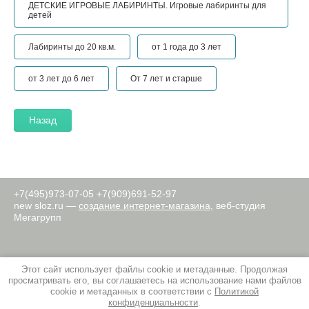
ДЕТСКИЕ ИГРОВЫЕ ЛАБИРИНТЫ. Игровые лабиринты для
детей
Лабиринты до 20 кв.м.
от 1 года до 3 лет
от 3 лет до 6 лет
От 7 лет и старше
Назад
+7(495)973-07-05
+7(909)691-52-97
new
sloz.ru —
создание интернет-магазина
, веб-студия
Мегагрупп
Этот сайт использует файлы cookie и метаданные. Продолжая
просматривать его, вы соглашаетесь на использование нами файлов
cookie и метаданных в соответствии с
Политикой
конфиденциальности
.
© 2011 Слоз