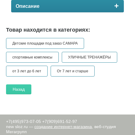
Описание
Товар находится в категориях:
Детские площадки под заказ САМАРА
спортивные комплексы
УЛИЧНЫЕ ТРЕНАЖЁРЫ
от 3 лет до 6 лет
От 7 лет и старше
Назад
+7(495)973-07-05
+7(909)691-52-97
new
sloz.ru —
создание интернет-магазина
, веб-студия
Мегагрупп