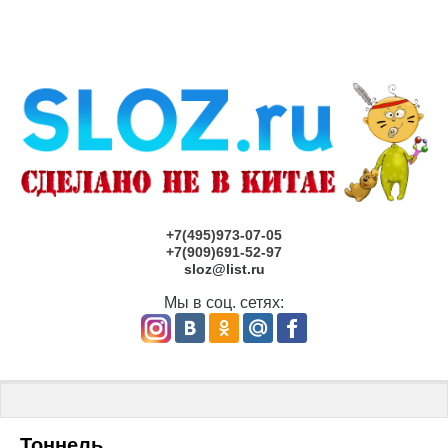
+7(495)973-07-05
+7(909)691-52-97
sloz@list.ru
Мы в соц. сетях:
Главная
 \ 
Детские площадки под заказ САНКТ-ПЕТЕРБУРГ
 \ То
Тоннель