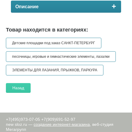
Описание
Товар находится в категориях:
Детские площадки под заказ САНКТ-ПЕТЕРБУРГ
песочницы, игровые и гимнастические элементы, лазалки
ЭЛЕМЕНТЫ ДЛЯ ЛАЗАНИЯ, ПРЫЖКОВ, ПАРКУРА
Назад
+7(495)973-07-05
+7(909)691-52-97
new
sloz.ru —
создание интернет-магазина
, веб-студия
Мегагрупп