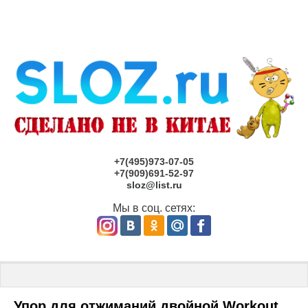
+7(495)973-07-05
+7(909)691-52-97
sloz@list.ru
Мы в соц. сетях:
Главная
 \ 
Детские площадки под заказ САНКТ-ПЕТЕРБУРГ
 \ Уп
Упор для отжиманий двойной Workout