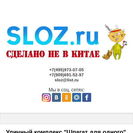
+7(495)973-07-05
+7(909)691-52-97
sloz@list.ru
Мы в соц. сетях:
Главная
 \ 
Детские площадки под заказ САНКТ-ПЕТЕРБУРГ
 \ Ул
Уличный комплекс "Шпагат для одного"